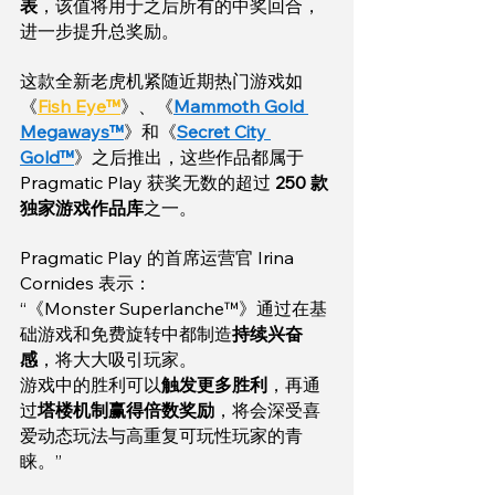
表
，该值将用于之后所有的中奖回合，
进一步提升总奖励。
这款全新老虎机紧随近期热门游戏如
《
Fish Eye™
》、《
Mammoth Gold 
Megaways™
》和《
Secret City 
Gold™
》之后推出，这些作品都属于 
Pragmatic Play 获奖无数的超过 
250 款
独家游戏作品库
之一。
Pragmatic Play 的首席运营官 Irina 
Cornides 表示：
“《Monster Superlanche™》通过在基
础游戏和免费旋转中都制造
持续兴奋
感
，将大大吸引玩家。
游戏中的胜利可以
触发更多胜利
，再通
过
塔楼机制赢得倍数奖励
，将会深受喜
爱动态玩法与高重复可玩性玩家的青
睐。”