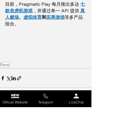
目前，Pragmatic Play 每月推出多达 
七
款老虎机游戏
，并通过单一 API 提供 
真
人赌场
、
虚拟体育
和
宾果游戏
等多产品
组合。
News
Official Website
Telegram
LiveChat
查看全部
最新文章