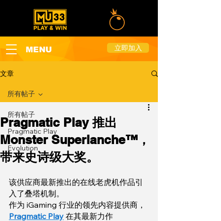
立即加入
MENU
文章
所有帖子
所有帖子
Pragmatic Play 推出
Pragmatic Play
Monster Superlanche™，
Evolution
带来史诗级大奖。
该供应商最新推出的在线老虎机作品引
入了叠塔机制。
作为 iGaming 行业的领先内容提供商，
Pragmatic Play
 在其最新力作