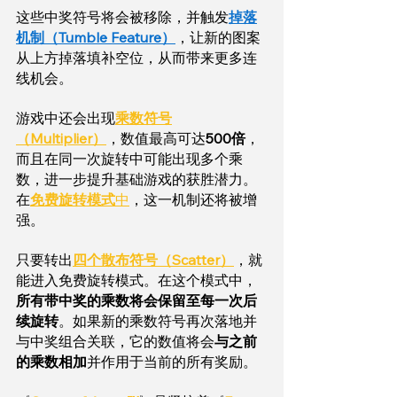
这些中奖符号将会被移除，并触发
掉落
机制（Tumble Feature）
，让新的图案
从上方掉落填补空位，从而带来更多连
线机会。  
游戏中还会出现
乘数符号
（Multiplier）
，数值最高可达
500倍
，
而且在同一次旋转中可能出现多个乘
数，进一步提升基础游戏的获胜潜力。
在
免费旋转模式
中
，这一机制还将被增
强。 
只要转出
四个散布符号（Scatter）
，就
能进入免费旋转模式。在这个模式中，
所有带中奖的乘数将会保留至每一次后
续旋转
。如果新的乘数符号再次落地并
与中奖组合关联，它的数值将会
与之前
的乘数相加
并作用于当前的所有奖励。 