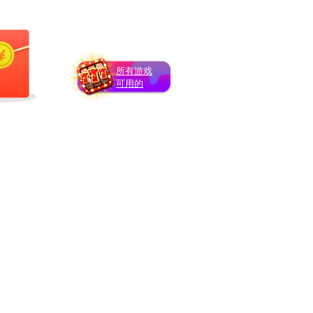
所有游戏
可用的