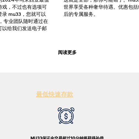
游戏，不过也有选项可
世界享受各种奢华待遇。优惠包括
 mu33，您就可以
后的专属服务。
，专业团队随时通过在
可以给我们发送电子邮
阅读更多
最低快速存款
MU33保证金交易超过10分钟将获得补偿。