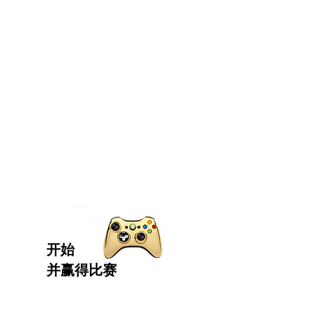
开始
并赢得比赛