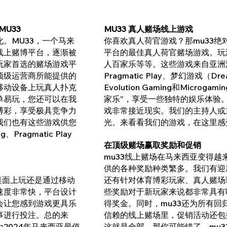
MU33
MU33 真人赌场线上游戏
。MU33，一个马来
你喜欢真人荷官游戏？那mu33
线上赌博平台，逐渐被
平台的最佳真人荷官赌场游戏。玩
玩家首选的赌场游戏平
人百家乐等等。
这些游戏来自亚洲游戏（
顶级运营商所能提供的
Pragmatic Play、梦幻游戏（Dr
移动设备上玩真人扑克
Evolution Gaming和Mic
单易玩，您还可以在我
家乐”，享受一些独特的娱乐体验
博彩，享受极具竞争力
戏非常接近现实。我们的主持人或
我们也有这些游戏供您
光。来看看我们的游戏，在这里感
Pragmatic Play
在顶级赌场赢取奖励和促销
mu33线上赌场在马来西亚变得
供的各种奖励种类繁多。我们有迎
桌面上玩还是通过移动
还有针对体育博彩玩家、真人赌场
速度非常快，平台设计
些奖励对于新玩家来说都非常具有
会让您感到游戏更具乐
得奖金。同时，mu33还为所有回
事进行投注。总的来
信赖的线上赌场里，促销活动还包
2024年马来西亚最值
这就是全部，那你可能错了。mu3