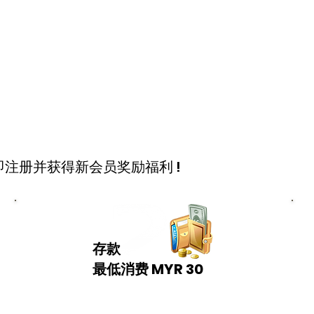
即注册并获得新会员奖励福利 !
存款
最低消费 MYR 30