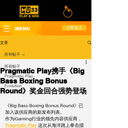
立即加入
MENU
文章
所有帖子
所有帖子
Pragmatic Play携手《Big
Pragmatic Play
Bass Boxing Bonus
Evolution
Round》奖金回合强势登场
《Big Bass Boxing Bonus Round》已
加入该供应商的新发布列表。
作为iGaming行业的领先内容供应商，
Pragmatic Play
 这次从海洋跳上拳击擂