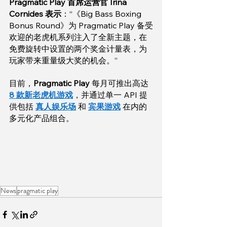
Pragmatic Play 首席运营官 Irina 
Cornides 表示
：“《Big Bass Boxing 
Bonus Round》为 Pragmatic Play 备受
欢迎的老虎机系列注入了全新主题，在
免费旋转中设置的两个奖金计量表，为
玩家带来重量级大奖的机会。”
目前，
Pragmatic Play
 每月可推出高达 
8 款新老虎机游戏
，并通过单一 API 提
供包括 
真人娱乐场
 和 
宾果游戏
 在内的
多元化产品组合。
News
pragmatic play