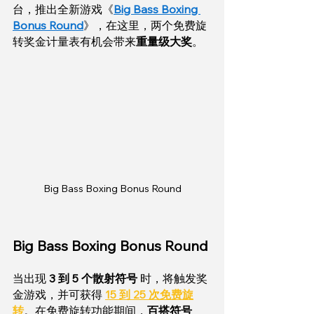
台，推出全新游戏《
Big Bass Boxing 
Bonus Round
》，在这里，两个免费旋
转奖金计量表有机会带来
重量级大奖
。
Big Bass Boxing Bonus Round
Big Bass Boxing Bonus Round
当出现 
3 到 5 个散射符号
 时，将触发奖
金游戏，并可获得 
15 到 25 次免费旋
转
。在免费旋转功能期间，
百搭符号