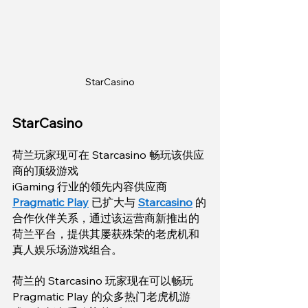
StarCasino
StarCasino
荷兰玩家现可在 Starcasino 畅玩该供应
商的顶级游戏
iGaming 行业的领先内容供应商 
Pragmatic Play
 已扩大与 
Starcasino
 的
合作伙伴关系，通过该运营商新推出的
荷兰平台，提供其屡获殊荣的老虎机和
真人娱乐场游戏组合。
荷兰的 Starcasino 玩家现在可以畅玩 
Pragmatic Play 的众多热门老虎机游