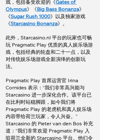
戏，包括备受欢迎的《
Gates of 
Olympus
》《
Big Bass Bonanza
》
《
Sugar Rush 1000
》以及独家游戏
《
Starcasino Bonanza
》。
此外，Starcasino.nl 平台的玩家也可畅
玩 Pragmatic Play 优质的真人娱乐场游
戏，包括经典的轮盘和二十一点，以及
对传统娱乐场游戏全新演绎的创新玩
法。
Pragmatic Play 首席运营官 Irina 
Cornides 表示：“我们非常高兴能与 
Starcasino 进一步深化合作。该平台已
在比利时站稳脚跟，如今我们将 
Pragmatic Play 的老虎机和真人娱乐场
内容带给荷兰玩家，令人兴奋。”
Starcasino 的 Pieter van den Bos 补充
道：“我们非常欢迎 Pragmatic Play 入
驻荷兰全新的 Starcasino 平台。他们令