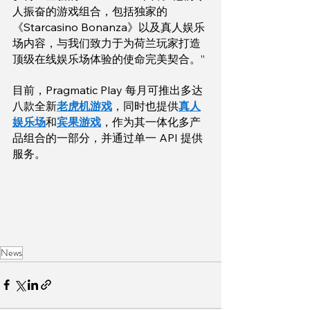
人振奋的游戏组合，包括独家的
《Starcasino Bonanza》以及真人娱乐
场内容，与我们致力于为荷兰玩家打造
顶级在线娱乐场体验的使命完美契合。”
目前，Pragmatic Play 每月可推出多达
八款全新
老虎机游戏
，同时也提供
真人
娱乐场
和
宾果游戏
，作为其一体化多产
品组合的一部分，并通过单一 API 提供
服务。
News