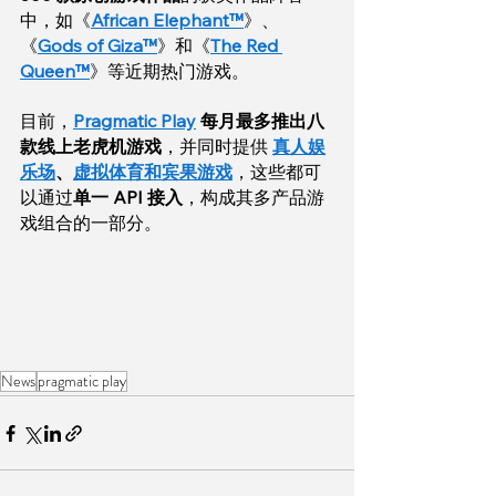
中，如《
African Elephant™
》、
《
Gods of Giza™
》和《
The Red 
Queen™
》等近期热门游戏。
目前，
Pragmatic Play
 每月最多推出八
款线上老虎机游戏
，并同时提供 
真人娱
乐场
、
虚拟体育和宾果游戏
，这些都可
以通过
单一 API 接入
，构成其多产品游
戏组合的一部分。
News
pragmatic play