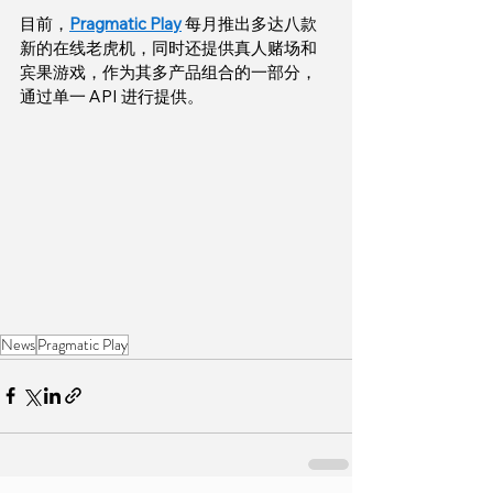
目前，
Pragmatic Play
 每月推出多达八款
新的在线老虎机，同时还提供真人赌场和
宾果游戏，作为其多产品组合的一部分，
通过单一 API 进行提供。
News
Pragmatic Play