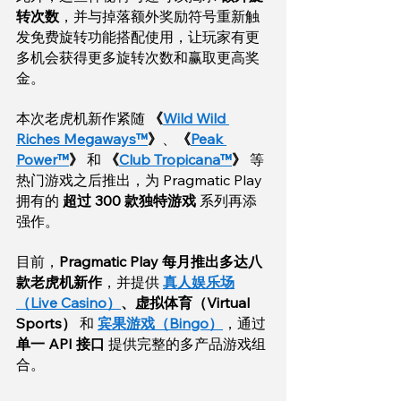
转次数
，并与掉落额外奖励符号重新触
发免费旋转功能搭配使用，让玩家有更
多机会获得更多旋转次数和赢取更高奖
金。
本次老虎机新作紧随 
《
Wild Wild 
Riches Megaways™
》
、
《
Peak 
Power™
》
 和 
《
Club Tropicana™
》
 等
热门游戏之后推出，为 Pragmatic Play 
拥有的 
超过 300 款独特游戏
 系列再添
强作。
目前，
Pragmatic Play 每月推出多达八
款老虎机新作
，并提供 
真人娱乐场
（Live Casino）
、虚拟体育（Virtual 
Sports）
 和 
宾果游戏（Bingo）
，通过 
单一 API 接口
 提供完整的多产品游戏组
合。