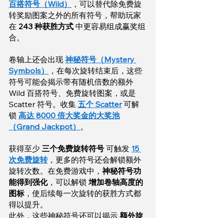
百搭符号（Wild）
，可以替代除免费旋
转奖励图案之外的所有符号，帮助玩家
在 
243 种获胜方式
 中更容易组成赢奖组
合。
卷轴上还会出现 
神秘符号（Mystery 
Symbols）
，在每次旋转结束后，这些
符号可能会揭示带有随机倍数的额外 
Wild 百搭符号、免费旋转图案，或是 
Scatter 符号。收集 
五个 Scatter
 可解
锁 
高达 8000 倍大奖金的大奖池
（Grand Jackpot）
。
获得至少 
三个免费旋转符号
 可触发 
15 
次免费旋转
，更多的符号还会解锁额外
旋转次数。在免费游戏中，
神秘符号功
能得到强化
，可以解锁 
增加卷轴高度的
图标
，使后续每一次旋转的获胜方式都
得以提升。
此外，这些神秘符号还可以揭示 
额外旋