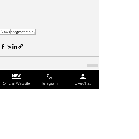
News
pragmatic play
查看全部
最新文章
Official Website
Telegram
LiveChat