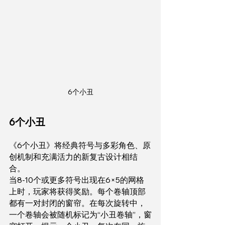
6个小丑
6个小丑
《6个小丑》将经典符号与多彩角色、原
创机制和充满活力的新复古设计相结
合。
当8-10个或更多符号出现在6×5的网格
上时，玩家将获得奖励。每个卷轴顶部
都有一对封闭的窗帘。在每次旋转中，
一个卷轴会被随机标记为“小丑卷轴”，窗