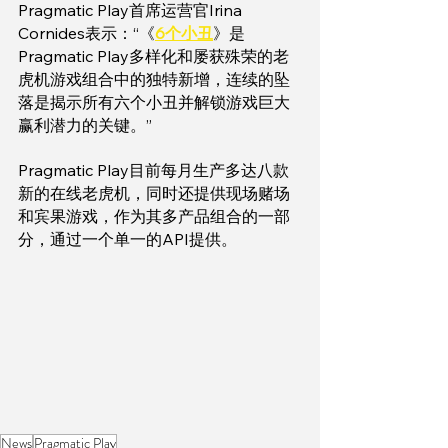
Pragmatic Play首席运营官Irina 
Cornides表示：“《
6个小丑
》是
Pragmatic Play多样化和屡获殊荣的老
虎机游戏组合中的独特新增，连续的坠
落是揭示所有六个小丑并解锁游戏巨大
赢利潜力的关键。”
Pragmatic Play目前每月生产多达八款
新的在线老虎机，同时还提供现场赌场
和宾果游戏，作为其多产品组合的一部
分，通过一个单一的API提供。
News
Pragmatic Play