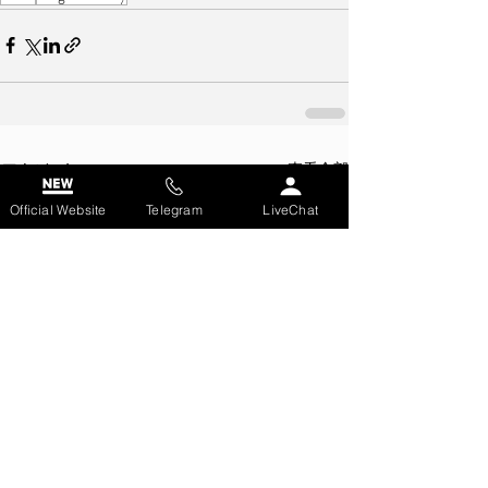
查看全部
最新文章
Official Website
Telegram
LiveChat