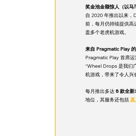
奖金池金额惊人（以马
自 2020 年推出以来，D
前，每月仍持续提供高达
盖多个老虎机游戏。
来自 Pragmatic Pla
Pragmatic Play 首席运
“Wheel Drops 
机游戏，带来了令人兴
每月推出多达 
8 款全
地位，其服务还包括
真