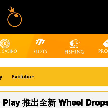
y
Evolution
ic Play 推出全新 Wheel Dro