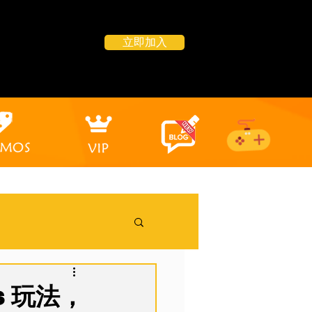
立即加入
ps 玩法，