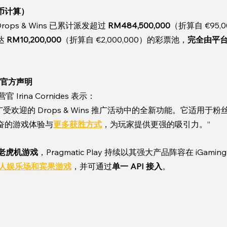
币计算）
rops & Wins 已累计派发超过 
RM484,500,000
（折算自 €95,0
 
RM10,200,000
（折算自 €2,000,000）的彩票池，
完全由平
y 的官方声明
营官 Irina Cornides 表示：
是我们广受欢迎的 Drops & Wins 推广活动中的全新功能。它适用
奋的游戏体验与
更多获胜方式
，为玩家提供更强的吸引力。”
新老虎机游戏
，Pragmatic Play 持续以其强大产品阵容在 iGam
人娱乐场和宾果游戏
，并可通过
单一 API 接入
。