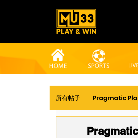
所有帖子
Pragmatic Pla
Pragmat