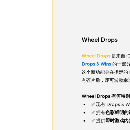
Wheel Drops
Wheel Drops
 是来自 
Drops & Wins
 的一部
这个新功能会在指定的 Pr
有碎片后，即可转动幸
Wheel Drops 有何
✅ 现有 Drops & W
✅ 拥有
色彩鲜明的
✅ 提供
即时游戏内