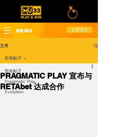
立即加入
MENU
文章
所有帖子
所有帖子
PRAGMATIC PLAY 宣布与
Pragmatic Play
RETAbet 达成合作
Evolution