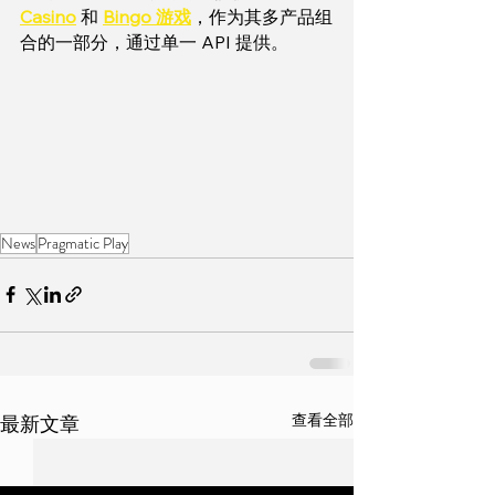
Casino
 和 
Bingo 游戏
，作为其多产品组
合的一部分，通过单一 API 提供。
News
Pragmatic Play
查看全部
最新文章