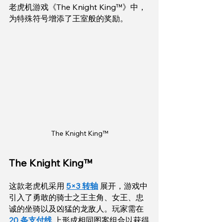
老虎机游戏《The Knight King™》中，
为特殊符号增添了王室般的奖励。
The Knight King™
The Knight King™
这款老虎机采用 
5×3 转轴
 展开，游戏中
引入了勇敢的骑士之王主角、女王、忠
诚的坐骑以及凶猛的龙敌人。玩家需在 
20 条支付线
 上形成相同图案组合以获得