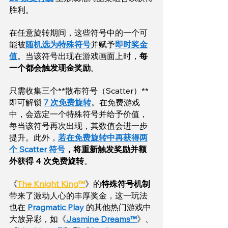
胜利。
在任意旋转期间，这些符号中的一个可
能被
随机选为特殊符号
并赋予
即时奖金
值
。当该符号出现在游戏画面上时，
每
一个都会触发现金奖励
。
只需收集三个**散布符号（Scatter）**
即可解锁 
7 次免费旋转
。在免费游戏
中，会选定一个特殊符号并给予价值，
每当该符号再次出现，其数值会进一步
提升。此外，
若在免费旋转中再获得两
个 Scatter 符号
，将重新触发奖励并额
外获得 4 次免费旋转
。
《
The Knight King™
》的
特殊符号机制
带来了激动人心的丰厚奖金，这一玩法
也在 
Pragmatic Play
 的其他热门游戏中
大放异彩，如《
Jasmine Dreams™
》、