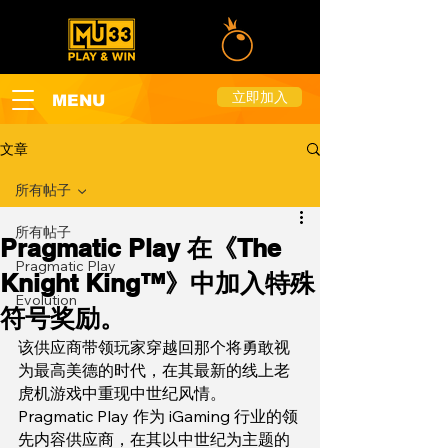
立即加入
MENU
文章
所有帖子
所有帖子
Pragmatic Play 在《The
Pragmatic Play
Knight King™》中加入特殊
Evolution
符号奖励。
该供应商带领玩家穿越回那个将勇敢视
为最高美德的时代，在其最新的线上老
虎机游戏中重现中世纪风情。
Pragmatic Play 作为 iGaming 行业的领
先内容供应商，在其以中世纪为主题的