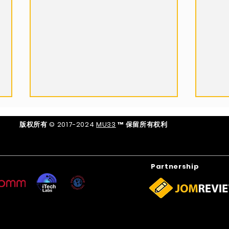
版权所有 © 2017-2024
MU33
™ 保留所有权利
Partnership
Pragmatic Play在《Gates of
Prag
Aztec™》中解锁古老财富
Wes
戏整