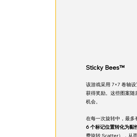
Sticky Bees™
该游戏采用 7×7 卷
获得奖励。这些图案随
机会。
在每一次旋转中，最多有
6 个标记位置转化为黏性 
费旋转 Scatter）