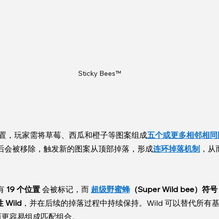
Sticky Bees™
轴设置，玩家需将草莓、西瓜和橙子等图案组成
五个或更多相邻相同
后会被移除，触发新的图案从顶部掉落，形成
连环掉落机制
，从
 
19 个位置
 会被标记，而 
超级野蜜蜂
（Super Wild bee）符号
Wild
，并在后续的掉落过程中持续保持。Wild 可以替代所有
，从而更容易组成匹配组合。