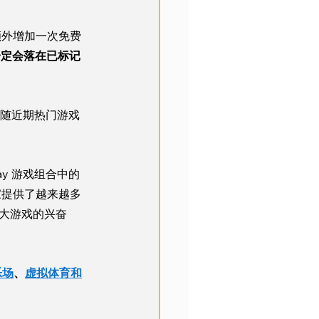
可额外增加一次免费
一定会落在已标记
随近期热门游戏
c Play 游戏组合中的
家提供了越来越多
放大游戏的兴奋
乐场
、
虚拟体育和