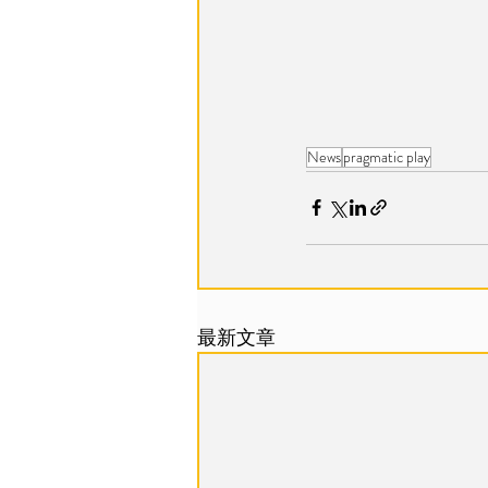
News
pragmatic play
最新文章