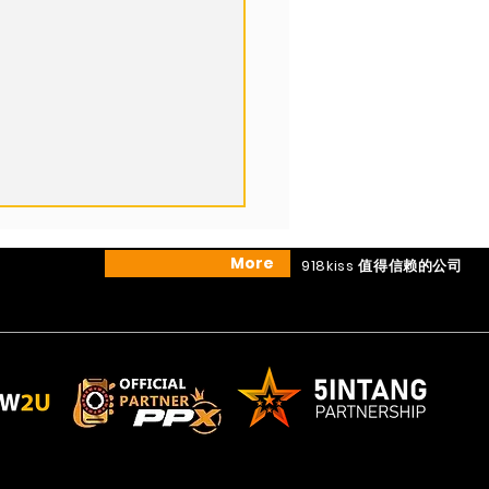
More
918kiss 值得信赖的公司
matic Play 为《Wild
t Duels™》西部决斗游
装待发。