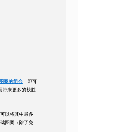
图案的组合
，即可
而带来更多的获胜
 可以将其中最多 
基础图案（除了免