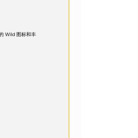
 Wild 图标和丰