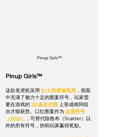
Pinup Girls™
Pinup Girls™
这款老虎机采用 
5×4 的卷轴布局
，画面
中充满了魅力十足的图案符号，玩家需
要在游戏的 
20 条支付线
 上形成相同组
合才能获胜。口红图案作为 
百搭符号
（Wild）
，可替代除散布（Scatter）以
外的所有符号，协助玩家赢得奖励。