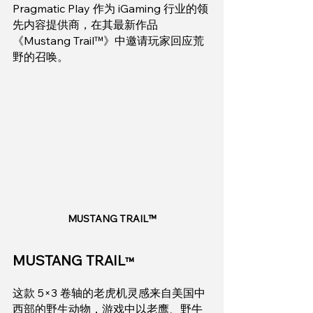
Pragmatic Play 作为 iGaming 行业的领
先内容提供商，在其最新作品
《Mustang Trail™》中邀请玩家回应荒
野的召唤。
MUSTANG TRAIL™
MUSTANG TRAIL
™
这款 5×3 卷轴的老虎机灵感来自美国中
西部的野生动物，游戏中以老鹰、野牛