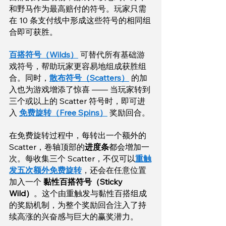
和野马作为最高赔付的符号。玩家只需
在 10 条支付线中形成这些符号的相同组
合即可获胜。
百搭符号（Wilds）
 可替代所有基础游
戏符号，帮助玩家更容易地组成获胜组
合。同时，
散布符号（Scatters）
 的加
入也为游戏增添了惊喜 —— 当玩家转到
三个或以上的 Scatter 符号时，即可进
入 
免费旋转（Free Spins）
 奖励回合。
在免费旋转过程中，每转出一个额外的 
Scatter，卷轴顶部的
进度条
都会增加一
次。每收集三个 Scatter，不仅可以
重触
发五次额外免费旋转
，还会在任意位置
加入一个 
黏性百搭符号（Sticky 
Wild）
。这个由重触发与黏性百搭组成
的奖励机制，为整个奖励回合注入了持
续高涨的兴奋感与巨大的赢奖潜力。