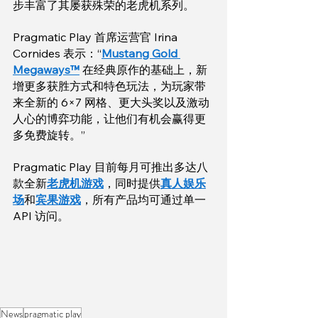
步丰富了其屡获殊荣的老虎机系列。
Pragmatic Play 首席运营官 Irina 
Cornides 表示：“
Mustang Gold 
Megaways™
 在经典原作的基础上，新
增更多获胜方式和特色玩法，为玩家带
来全新的 6×7 网格、更大头奖以及激动
人心的博弈功能，让他们有机会赢得更
多免费旋转。”
Pragmatic Play 目前每月可推出多达八
款全新
老虎机游戏
，同时提供
真人娱乐
场
和
宾果游戏
，所有产品均可通过单一 
API 访问。
News
pragmatic play