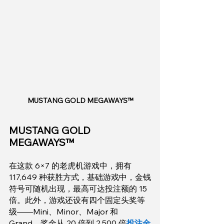
MUSTANG GOLD MEGAWAYS™
MUSTANG GOLD 
MEGAWAYS™
在这款 6×7 的老虎机游戏中，拥有 
117,649 种获胜方式，基础游戏中，金钱
符号可随机出现，最高可达投注额的 15 
倍。此外，游戏还设有四个固定头奖等
级——Mini、Minor、Major 和 
Grand，奖金从 20 倍到 2,500 倍
投注金