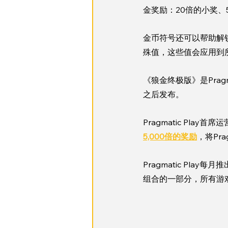
金奖励：20倍的小奖、5
金币符号还可以帮助解
殊值，这些值会应用到
《狼金终极版》是Prag
之后发布。
Pragmatic Pla
5,000倍的奖励
，将Pra
Pragmatic Pl
组合的一部分，所有游