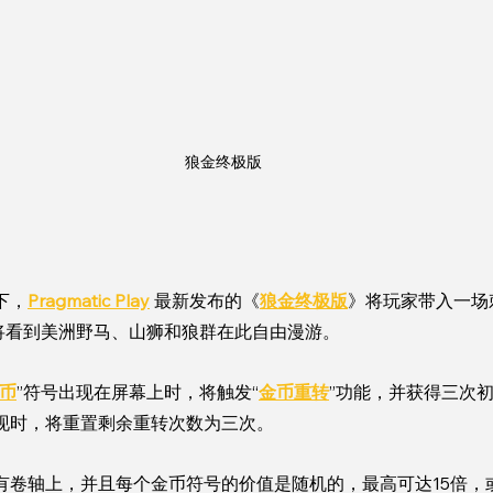
狼金终极版
下，
Pragmatic Play
 最新发布的《
狼金终极版
》将玩家带入一场
家将看到美洲野马、山狮和狼群在此自由漫游。
币
”符号出现在屏幕上时，将触发“
金币重转
”功能，并获得三次
现时，将重置剩余重转次数为三次。
有卷轴上，并且每个金币符号的价值是随机的，最高可达15倍，