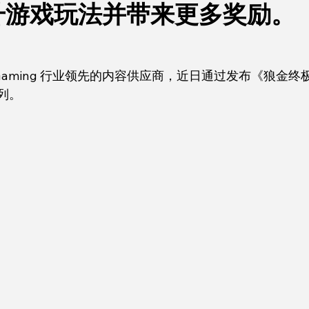
升游戏玩法并带来更多奖励。
ay 是 iGaming 行业领先的内容供应商，近日通过发布《狼
列。