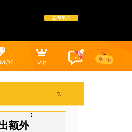
立即加入
推出额外