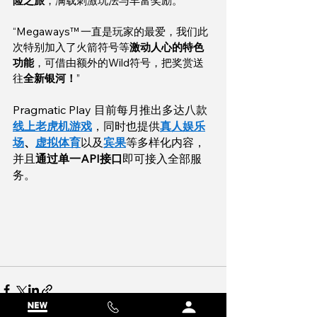
险之旅
，满载刺激玩法与丰富奖励。”
“Megaways™ 一直是玩家的最爱，我们此
次特别加入了火箭符号等
激动人心的特色
功能
，可借由额外的Wild符号，把奖赏送
往
全新银河！
”
Pragmatic Play 目前每月推出多达八款
线上老虎机游戏
，同时也提供
真人娱乐
场
、
虚拟体育
以及
宾果
等多样化内容，
并且
通过单一API接口
即可接入全部服
务。