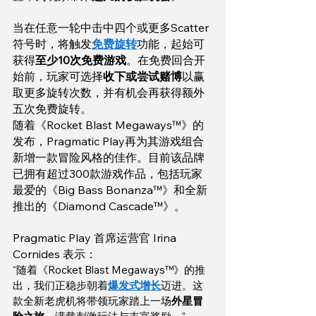
当在任意一轮中击中四个或更多Scatter
符号时，将触发
免费旋转
功能，起始可
获得
至少10次免费游戏
。在免费回合开
始前，玩家可选择
收下或尝试赌博
以赢
取更多旋转次数，并有机会再获得额外
五次免费旋转。
随着《Rocket Blast Megaways™》的
发布，Pragmatic Play再为其游戏组合
新增一款冒险风格的佳作。目前该品牌
已拥有超过300款游戏作品，包括玩家
最爱的《Big Bass Bonanza™》和全新
推出的《Diamond Cascade™》。
Pragmatic Play 首席运营官 Irina 
Cornides 表示：
“随着《Rocket Blast Megaways™》的推
出，我们正稳步朝着
爆发式增长
迈进。这
款全新老虎机将带领玩家踏上一场
外星冒