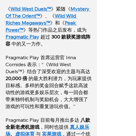
《
Wild West Duels™
》紧随《
Mystery 
Of The Orient™
》、《
Wild Wild 
Riches Megaways™
》和《
Peak 
Power™
》等热门作品之后发布，成为 
Pragmatic Play
 超过 
300 款获奖游戏阵
容
 中的又一力作。
Pragmatic Play 首席运营官 Irina 
Cornides 表示：“《Wild West 
Duels™》结合了深受欢迎的主题与高达 
20,000 倍
 的最大胜利潜力，为玩家提供
目标感。多样的奖金回合赋予这款高波
动性的游戏更多娱乐层次，每一回合都
带来独特机制与奖励机会，大大增强了
游戏的可玩性和重复游玩价值。”
Pragmatic Play 目前每月推出多达 
八款
全新老虎机游戏
，同时也提供 
真人娱乐
场
、
虚拟体育
 与 
宾果游戏
，通过一个统