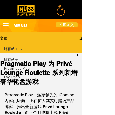
立即加入
MENU
文章
所有帖子
所有帖子
Pragmatic Play 为 Privé
Pragmatic Play
Lounge Roulette 系列新增
Evolution
奢华轮盘游戏
Pragmatic Play，这家领先的 iGaming 
内容供应商，正在扩大其实时赌场产品
阵容，推出全新游戏 
Privé Lounge 
Roulette
，而下个月也将上线 
Privé 