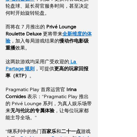
轮盘球、延长荷官服务时间，甚至决定
何时开始旋转轮盘。
而将在 7 月推出的 
Privé Lounge 
Roulette Deluxe
 更将带来
全新维度的体
验
，加入每局游戏结果的
慢动作电影级
重播
效果。
这两款游戏均采用广受欢迎的
La 
Partage 规则
，可提供
更高的玩家回报
率（RTP）
。
Pragmatic Play 首席运营官 
Irina 
Cornides
 表示：“Pragmatic Play 推出
的 Privé Lounge 系列，为真人娱乐场带
来
无与伦比的专属体验
，让每位玩家都
能主导全场。”
“继系列中的热门
百家乐
和
二十一点
游戏