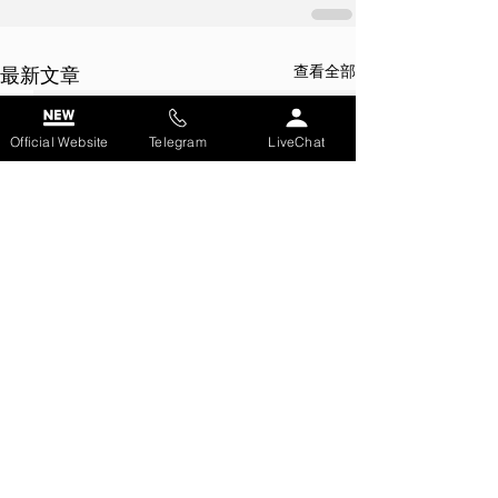
查看全部
最新文章
Official Website
Telegram
LiveChat