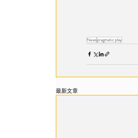
News
pragmatic play
最新文章