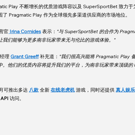
tic Play 不断增长的优质游戏阵容以及 SuperSportBet 
 Pragmatic Play 作为全球领先多渠道供应商的市场地位。
运营官
Irina Cornides
 表示：
"与 SuperSportBet 的合作为 Pragm
让我们能够为更多南非玩家带来无与伦比的游戏体验。"
总经理 
Grant Greeff
 补充道：
"我们很高兴能将 Pragmatic Pl
。他们的优质内容将提升我们的平台，为南非玩家带来顶级的 iGa
目前每月可推出多达 
八款
 全新 
在线老虎机
 游戏，同时还提供 
真人娱乐
API
 访问。