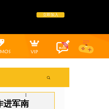
立即加入
 合作进军南