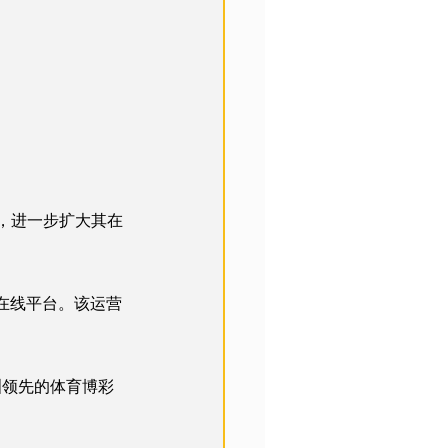
作，进一步扩大其在
t 的在线平台。该运营
。
洲领先的体育博彩