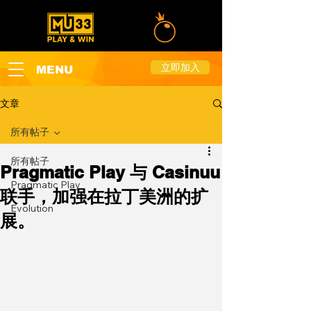
立即加入
MENU
文章
所有帖子
所有帖子
Pragmatic Play 与 Casinuu
Pragmatic Play
联手，加强在拉丁美洲的扩
Evolution
展。