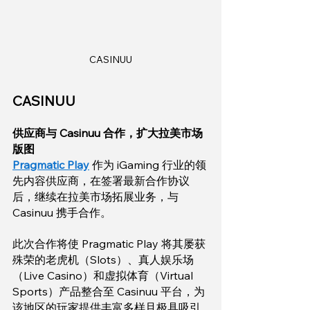
CASINUU
CASINUU
供应商与 Casinuu 合作，扩大拉美市场
版图
Pragmatic Play
 作为 iGaming 行业的领
先内容供应商，在签署最新合作协议
后，继续在拉美市场拓展业务，与 
Casinuu 携手合作。
此次合作将使 Pragmatic Play 将其屡获
殊荣的老虎机（Slots）、真人娱乐场
（Live Casino）和虚拟体育（Virtual 
Sports）产品整合至 Casinuu 平台，为
该地区的玩家提供丰富多样且极具吸引