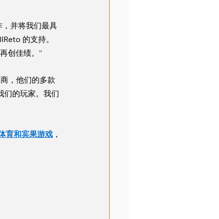
o 合作，并将我们最具
eto 的支持。
作再创佳绩。”
内容供应商，他们的多款
我们的玩家。我们
体育和宾果游戏
，