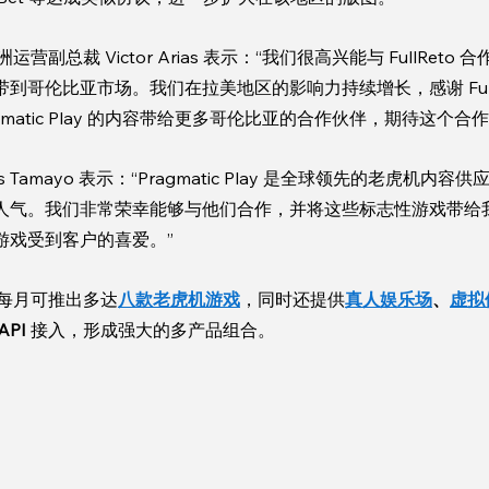
拉丁美洲运营副总裁 Victor Arias 表示：“我们很高兴能与 FullRet
到哥伦比亚市场。我们在拉美地区的影响力持续增长，感谢 FullR
gmatic Play 的内容带给更多哥伦比亚的合作伙伴，期待这个合
drés Tamayo 表示：“Pragmatic Play 是全球领先的老虎机
人气。我们非常荣幸能够与他们合作，并将这些标志性游戏带给
游戏受到客户的喜爱。”
ay 每月可推出多达
八款老虎机游戏
，同时还提供
真人娱乐场
、
虚拟
API
 接入，形成强大的多产品组合。