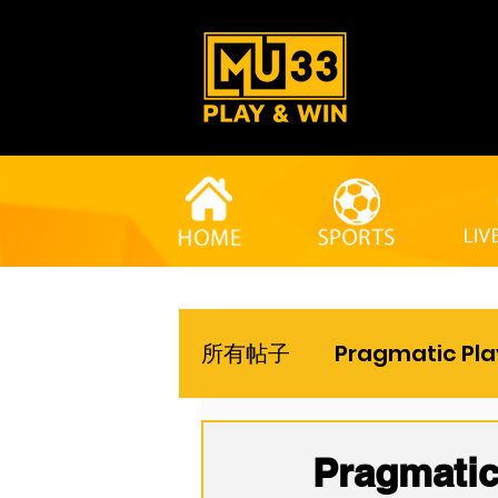
所有帖子
Pragmatic Pla
Pragmat