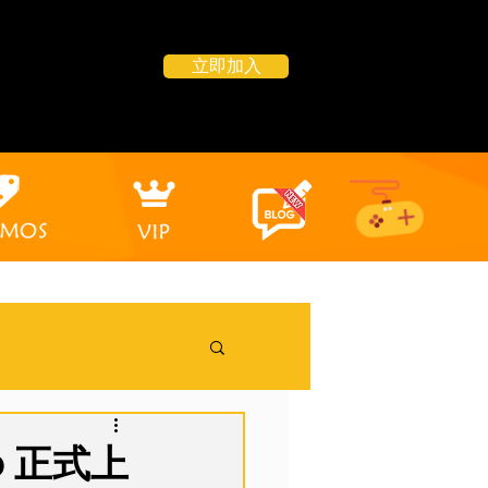
立即加入
to 正式上