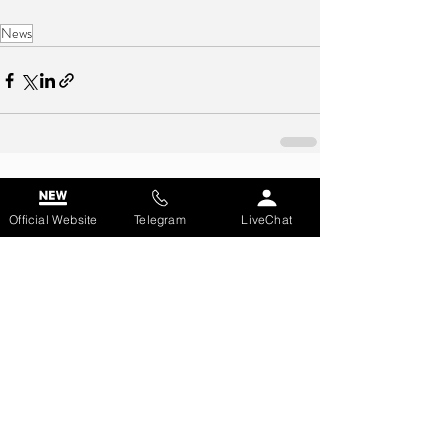
News
查看全部
最新文章
Official Website
Telegram
LiveChat