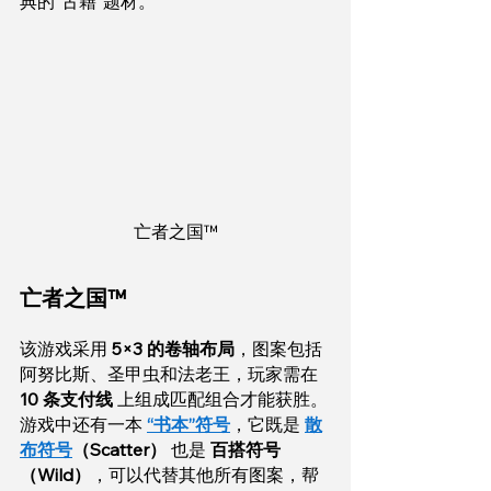
典的“古籍”题材。
亡者之国™
亡者之国™
该游戏采用 
5×3 的卷轴布局
，图案包括
阿努比斯、圣甲虫和法老王，玩家需在 
10 条支付线
 上组成匹配组合才能获胜。
游戏中还有一本 
“书本”符号
，它既是 
散
布符号
（Scatter）
 也是 
百搭符号
（Wild）
，可以代替其他所有图案，帮