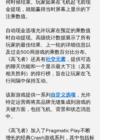
何时候结束。玩家如果在飞机起飞前现
金提现，就能赢得当时屏幕上显示的下
注乘数值。
自动现金选项允许玩家在预定的乘数值
时自动提现。高级统计数据展示了所有
玩家的最佳结果、上一轮的详细信息以
及过去500局游戏的乘数百分比分布。
《高飞者》还具有
社交元素
，提供可选
的聊天功能和一个显示最大下注（及其
相关胜利）的排行榜，旨在让玩家在飞
行间隔中保持互动。
该新游戏提供一系列
自定义选项
，允许
特定运营商将其品牌无缝集成到游戏的
关键方面，包括飞机、背景和状态消息
中。
《高飞者》加入了Pragmatic Play不断
增长的经典Crash游戏系列，其中包括标