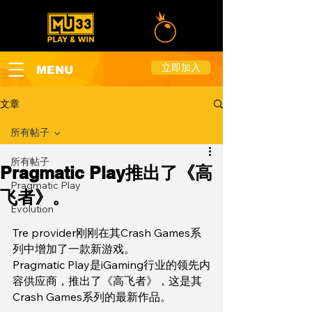
立即加入
MENU
文章
所有帖子
所有帖子
Pragmatic Play推出了《高
Pragmatic Play
飞者》。
Evolution
Tre provider刚刚在其Crash Games系
列中增加了一款新游戏。
Pragmatic Play是iGaming行业的领先内
容供应商，推出了《高飞者》，这是其
Crash Games系列的最新作品。