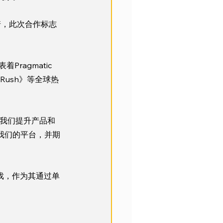
承诺，此次合作标志
着Pragmatic 
 Rush》等全球热
组合是我们提升产品和
我们的平台，并期
游戏，作为其通过单