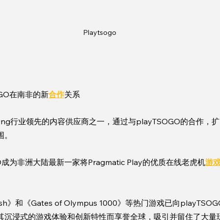
Playtsogo
OGO在南非的新
合作
关系
y，iGaming行业领先的内容供应商之一，通过与playTSOGO的合
围。
O成为非洲大陆最新一家将Pragmatic Play的优质在线老虎机
游
sh》和《Gates of Olympus 1000》等热门游戏已向playT
其沉浸式的游戏体验和创新特性而享誉全球，吸引并留住了大量