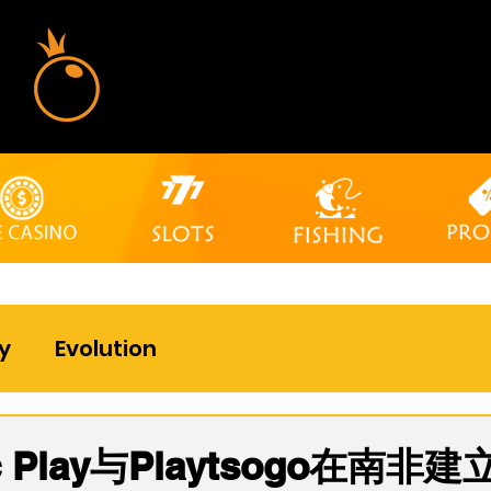
y
Evolution
ic Play与Playtsogo在南