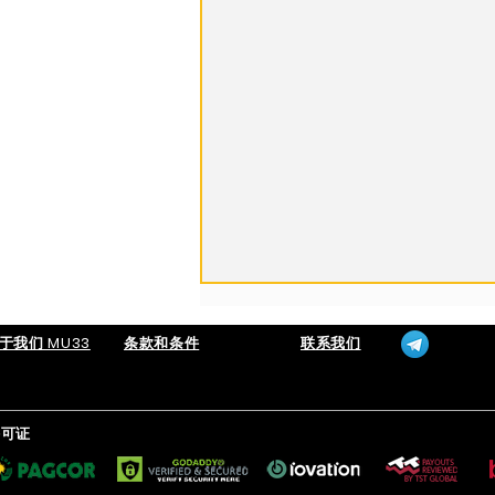
于我们 MU33
条款和条件
联系我们
许可证