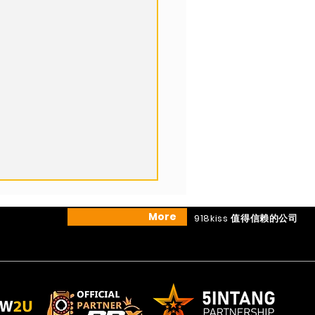
More
918kiss 值得信赖的公司