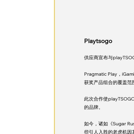
Playtsogo 
供应商宣布与playTS
Pragmatic Pla
获奖产品组合的覆盖范
此次合作使playTSOG
的品牌。
如今，诸如《Sugar Ru
些引人入胜的老虎机因