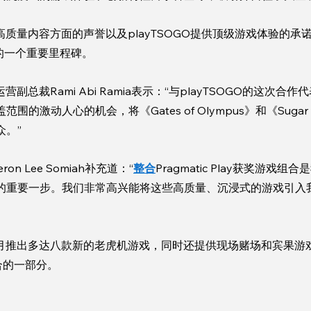
Play在高质量内容方面的声誉以及playTSOGO提供顶级游戏体验的
的一个重要里程碑。
洲区运营副总裁Rami Abi Ramia表示：“与playTSOGO的这次合作代表
盖范围的激动人心的机会，将《Gates of Olympus》和《Sugar
众。”
ron Lee Somiah补充道：“
整合
Pragmatic Play获奖游戏
的重要一步。我们非常高兴能将这些高质量、沉浸式的游戏引入
ay目前每月推出多达八款新的老虎机游戏，同时还提供现场赌场和宾果
合的一部分。