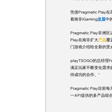
凭借Pragmatic 
着南非iGaming
发展
中
Pragmatic Play非
Play在南非扩大
产品
覆
门游戏介绍给全新的受
playTSOGO的总经理Fe
满足玩家不断变化需求
待成功的合作。”
Pragmatic Pl
一API提供的多产品组