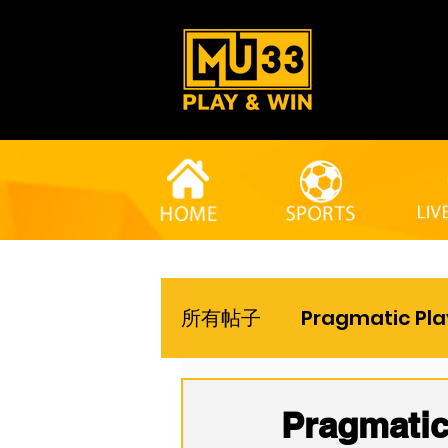
所有帖子
Pragmatic Pla
Pragmat