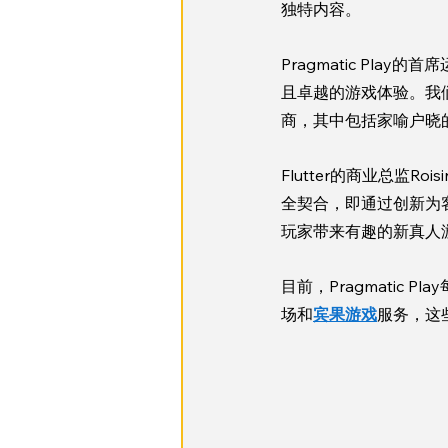
独特内容。
Pragmatic Play的首
且卓越的游戏体验。我
商，其中包括家喻户晓
Flutter的商业总监Roi
全契合，即通过创新为
玩家带来有趣的新真人
目前，Pragmatic
场和
宾果游戏
服务，这