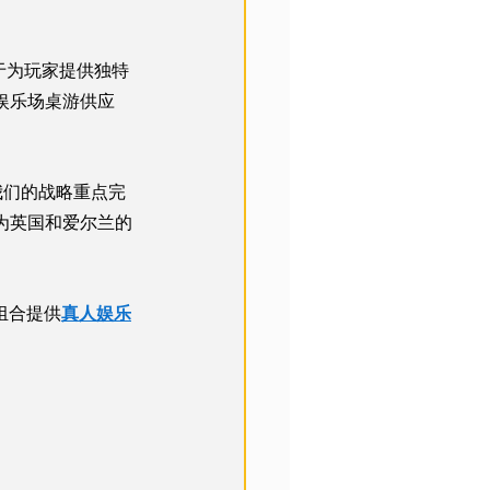
共同致力于为玩家提供独特
娱乐场桌游供应
方案与我们的战略重点完
为英国和爱尔兰的
品组合提供
真人娱乐