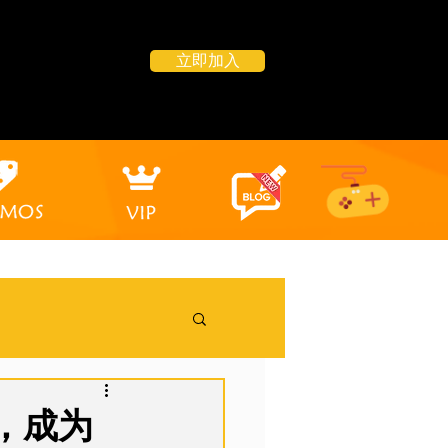
立即加入
协议，成为