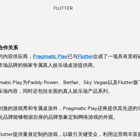
FLUTTER 
的合作关系
的内容供应商，
Pragmatic Play
已与
Flutter
达成了一项具有里程
市场品牌的独家专属真人娱乐场桌游提供商。
ic Play为Paddy Power、Betfair、Sky Vegas以及Flut
乐场内容，同时还包括全面的真人娱乐场产品系列。
游戏秀和专属桌游外，Pragmatic Play还将提供其先进的Smar
的多样化品牌能够根据自身的品牌形象定制网络游戏的外观。
ay还将为Flutter提供量身定制的游戏，以吸引关键受众，利用运营商