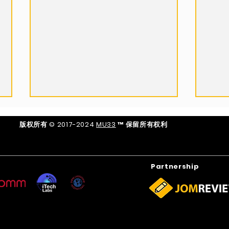
版权所有 © 2017-2024
MU33
™ 保留所有权利
Partnership
Pragmatic Play在《Gates of
Prag
Aztec™》中解锁古老财富
Wes
戏整