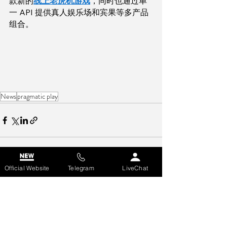
款新的
线上老虎机游戏
，同时也通过单
一 API 提供真人娱乐场和宾果等多产品
组合。
News
pragmatic play
Official Website
Telegram
LiveChat
查看全部
最新文章