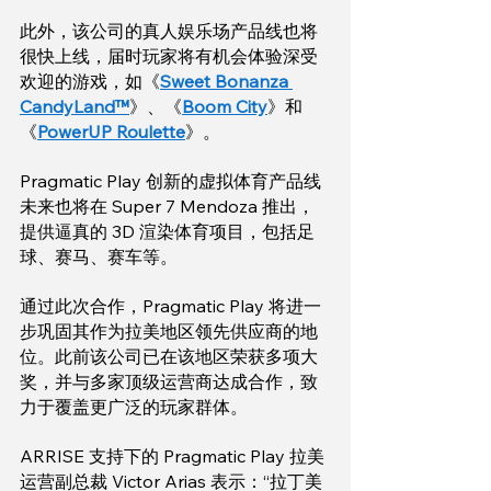
此外，该公司的真人娱乐场产品线也将
很快上线，届时玩家将有机会体验深受
欢迎的游戏，如《
Sweet Bonanza 
CandyLand™
》、《
Boom City
》和
《
PowerUP Roulette
》。
Pragmatic Play 创新的虚拟体育产品线
未来也将在 Super 7 Mendoza 推出，
提供逼真的 3D 渲染体育项目，包括足
球、赛马、赛车等。
通过此次合作，Pragmatic Play 将进一
步巩固其作为拉美地区领先供应商的地
位。此前该公司已在该地区荣获多项大
奖，并与多家顶级运营商达成合作，致
力于覆盖更广泛的玩家群体。
ARRISE 支持下的 Pragmatic Play 拉美
运营副总裁 Victor Arias 表示：“拉丁美