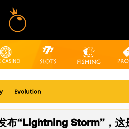
y
Evolution
on发布“Lightning Storm”