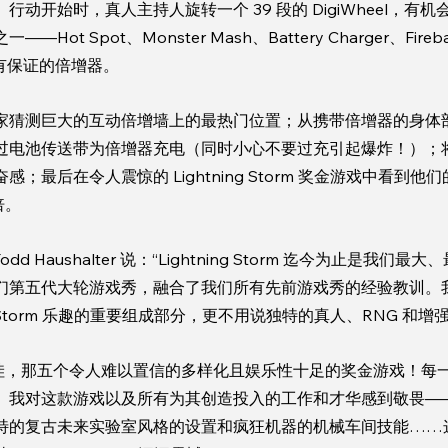
动开始时，真人主持人旋转一个 39 段的 DigiWheel，有
t Spot、Monster Mash、Battery Charger、Fireball 
都有保证的倍增器。
家猜测巨大的互动倍增墙上的最热门位置；从携带倍增器的身体
过电池传送带为倍增器充电（同时小心不要过充引起爆炸！）；
；最后在令人震惊的 Lightning Storm 奖金游戏中看到
倍。
 Todd Haushalter 说：“Lightning Storm 迄今为止是我
第五代大轮游戏秀，融合了我们所有先前游戏秀的经验教训。我们的 D
ing Storm 乐趣的重要组成部分，更不用说独特的真人、RNG 和
补充道：“哇，那五个令人难以置信的多样化且娱乐性十足的奖金游戏！
。我对这款游戏以及所有为其创造投入的工作和才华感到敬畏—
特的复古未来实验室风格的设置和疯狂机器的机械车间技能……