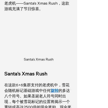
老虎机——Santa’s Xmas Rush，这款
游戏充满了节日惊喜。
Santa's Xmas Rush
Santa's Xmas Rush
在这款6×6集群支付的老虎机中，雪花
会随机标记基础游戏中任何
旋转
的多达
八个符号。如果圣诞老人符号同时出
现，每个被雪花标记的位置将揭示一个
重转或高达2500倍的现金奖励。现金奖