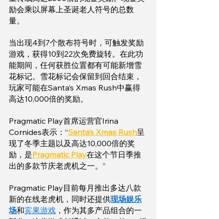
励会乘以屏幕上圣诞老人符号的总数
量。
当出现4到7个散布符号时，可触发奖励
游戏，获得10到22次免费旋转。在此功
能期间，任何获胜位置都有可能新增雪
花标记。雪花标记会保留到回合结束，
玩家可能在Santa’s Xmas Rush中赢得
高达10,000倍的奖励。
Pragmatic Play首席运营官Irina 
Cornides表示：“
Santa’s Xmas Rush
呈
现了冬季主题以及高达10,000倍的奖
励，是
Pragmatic Play
在这个节日季推
出的多款节庆老虎机之一。”
Pragmatic Play目前每月推出多达八款
新的在线老虎机，同时还提供
现场娱乐
场
和
宾果游戏
，作为其多产品组合的一