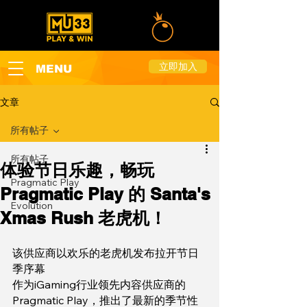
立即加入
MENU
文章
所有帖子
所有帖子
体验节日乐趣，畅玩
Pragmatic Play
Pragmatic Play 的 Santa's
Evolution
Xmas Rush 老虎机！
该供应商以欢乐的老虎机发布拉开节日
季序幕
作为iGaming行业领先内容供应商的
Pragmatic Play，推出了最新的季节性